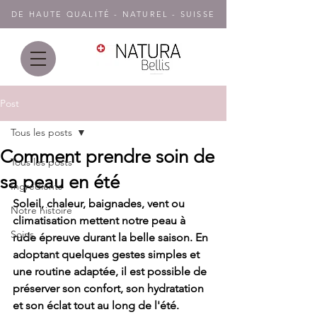
DE HAUTE QUALITÉ - NATUREL - SUISSE
Post
Tous les posts
Comment prendre soin de
Tous les posts
sa peau en été
Ingrédients
Soleil, chaleur, baignades, vent ou 
Notre histoire
climatisation mettent notre peau à 
Soins
rude épreuve durant la belle saison. En 
adoptant quelques gestes simples et 
une routine adaptée, il est possible de 
préserver son confort, son hydratation 
et son éclat tout au long de l'été.