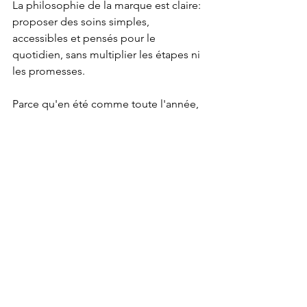
La philosophie de la marque est claire: 
proposer des soins simples, 
accessibles et pensés pour le 
quotidien, sans multiplier les étapes ni 
les promesses.
Parce qu'en été comme toute l'année, 
prendre soin de sa peau ne devrait 
jamais être compliqué. Il suffit souvent 
d'un peu de régularité… et de choisir 
des soins qui privilégient l'essentiel.