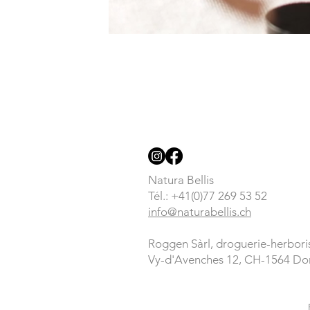
Natura Bellis
Tél.: +41(0)77 269 53 52
info@naturabellis.ch
Roggen Sàrl, droguerie-herbori
Vy-d'Avenches 12, CH-1564 D