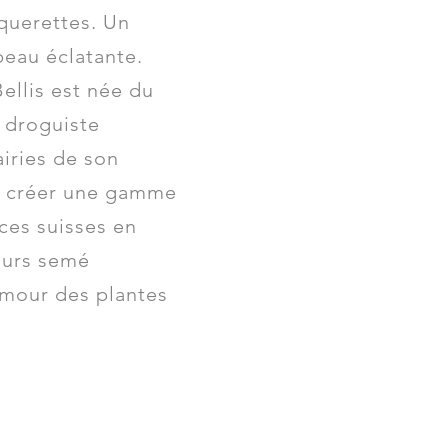
querettes. Un
peau éclatante.
ellis est née du
 droguiste
airies de son
de créer une gamme
ces suisses en
ours semé
amour des plantes