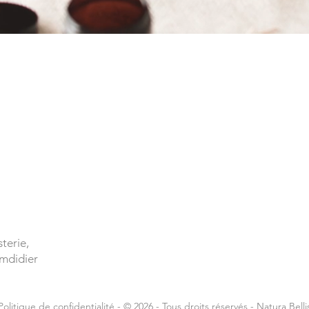
sterie,
omdidier
Politique de confidentialité
- © 2026 - Tous droits réservés - Natura Belli