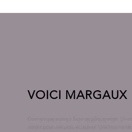
VOICI MARGAUX
Cosmétique suisse à base de pâquerettes. Un c
nature pour une peau éclatante. Une histoire de