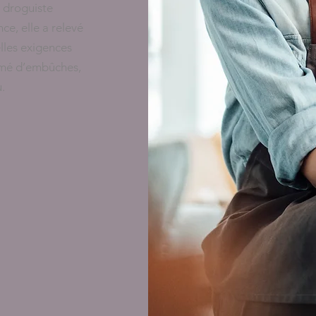
, droguiste
ce, elle a relevé
lles exigences
emé d’embûches,
.