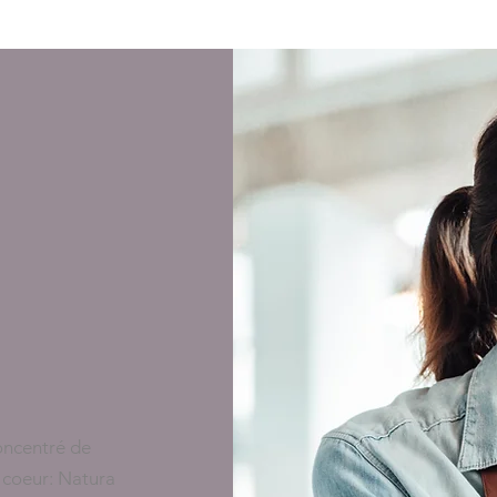
oncentré de
 coeur: Natura